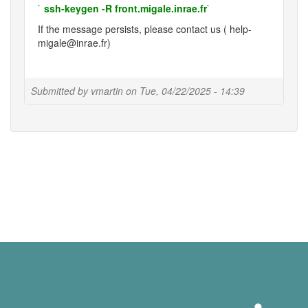
`
ssh-keygen -R front.migale.inrae.fr
`
If the message persists, please contact us ( help-
migale@inrae.fr)
Submitted by
vmartin
on
Tue, 04/22/2025 - 14:39