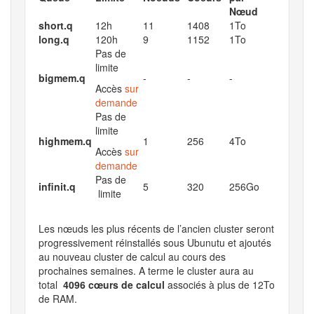
Nœud
short.q
12h
11
1408
1To
long.q
120h
9
1152
1To
Pas de
limite
bigmem.q
-
-
-
Accès
sur
demande
Pas de
limite
highmem.q
1
256
4To
Accès
sur
demande
Pas de
infinit.q
5
320
256Go
limite
Les nœuds les plus récents de l’ancien cluster seront
progressivement réinstallés sous Ubunutu et ajoutés
au nouveau cluster de calcul au cours des
prochaines semaines. A terme le cluster aura au
total
4096 cœurs de calcul
associés à plus de 12To
de RAM.