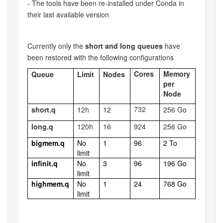
- The tools have been re-installed under Conda in
their last available version
Currently only the
short and long queues
have
been restored with the following configurations
Cores
Memory
Queue
Limit
Nodes
per
Node
732
short.q
12h
12
256 Go
long.q
120h
16
924
256 Go
bigmem.q
No
1
96
2 To
limit
infinit.q
No
3
96
196 Go
limit
highmem.q
No
1
24
768 Go
limit