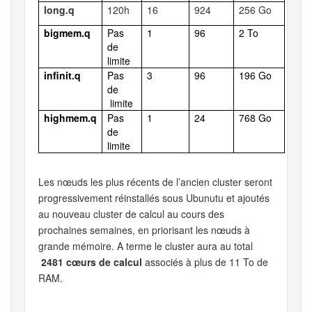
long.q
120h
16
924
256 Go
bigmem.q
Pas
1
96
2 To
de
limite
infinit.q
Pas
3
96
196 Go
de
limite
highmem.q
Pas
1
24
768 Go
de
limite
Les nœuds les plus récents de l’ancien cluster seront
progressivement réinstallés sous Ubunutu et ajoutés
au nouveau cluster de calcul au cours des
prochaines semaines, en priorisant les nœuds à
grande mémoire. A terme le cluster aura au total
2481 cœurs de calcul
associés à plus de 11 To de
RAM
.