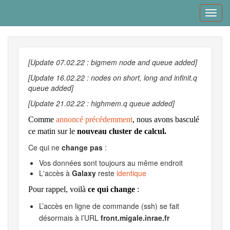
Skip
Toggl
to
navig
main
content
[Update 07.02.22 : bigmem node and queue added]
[Update 16.02.22 : nodes on short, long and infinit.q
queue added]
[Update 21.02.22 : highmem.q queue added]
Comme
annoncé précédemment
, nous avons basculé
ce matin sur le
nouveau cluster de calcul.
Ce qui ne
change pas
:
Vos données sont toujours au même endroit
L'accès à
Galaxy
reste
identique
Pour rappel, voilà
ce qui change
:
L’accès en ligne de commande (ssh) se fait
désormais à l’URL
front.migale.inrae.fr