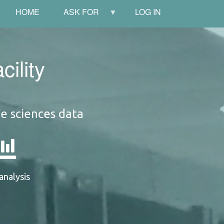
HOME
ASK FOR
LOG IN
ility
fe sciences data
analysis