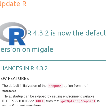
Update R
à
14h
R 4.3.2 is now the defaul
version on migale
HANGES IN R 4.3.2
EW FEATURES
The default initialization of the
option from the ‘
"repos"
repositories
’ file at startup can be skipped by setting environment variable
R_REPOSITORIES
to
such that
is
NULL
getOption("repos")
empty if not set elsewhere.