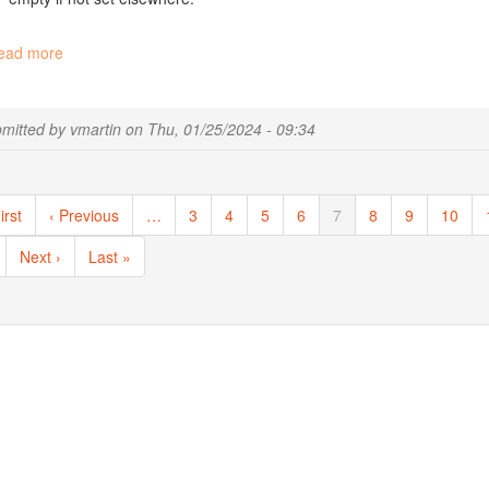
ead more
about
Update
R
mitted by
vmartin
on
Thu, 01/25/2024 - 09:34
ination
st
irst
Previous
‹ Previous
…
Page
3
Page
4
Page
5
Page
6
Current
7
Page
8
Page
9
Page
10
ge
page
page
Next
Next ›
Last
Last »
page
page