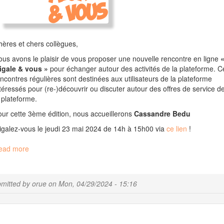
ères et chers collègues,
us avons le plaisir de vous proposer une nouvelle rencontre en ligne
igale & vous »
pour échanger autour des activités de la plateforme. C
ncontres régulières sont destinées aux utilisateurs de la plateforme
téressés pour (re-)découvrir ou discuter autour des offres de service d
 plateforme.
ur cette 3ème édition, nous accueillerons
Cassandre Bedu
galez-vous le jeudi 23 mai 2024 de 14h à 15h00 via
ce lien
!
ead more
about
Migale
et
vous
mitted by
orue
on
Mon, 04/29/2024 - 15:16
le
23
mai
2024