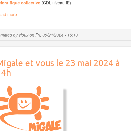
ientifique collective
(CDI, niveau IE)
ead more
about
Migale
Recrute
!
mitted by
vloux
on
Fri, 05/24/2024 - 15:13
Migale et vous le 23 mai 2024 à
14h