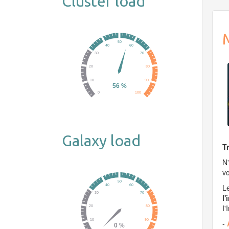
Cluster load
Galaxy load
T
N'
vo
Le
l'
I'
-